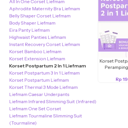
All In One Corset Liefmam
Aphrodite Maternity Bra Liefmam
Belly Shaper Corset Liefmam
Body Shaper Liefmam
Eira Panty Liefmam
Highwaist Panties Liefmam
Instant Recovery Corset Liefmam
Korset Bamboo Liefmam
Korset Extension Liefmam
Korset Postpa
Korset Postpartum 2 In 1 Liefmam
Peramping 
Korset Postpartum 3 In 1 Liefmam
Rp
1
Korset Postpartum Liefmam
Korset Thermal 3 Mode Liefmam
Liefmam Caesar Underpants
Liefmam Infrared Slimming Suit (Infrared)
Liefmam One Set Corset
Liefmam Tourmaline Slimming Suit
(Tourmaline)