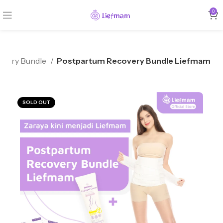
0
overy Bundle
Postpartum Recovery Bundle Liefmam
SOLD OUT