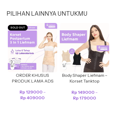
PILIHAN LAINNYA UNTUKMU
SOLD OUT
ORDER KHUSUS
Body Shaper Liefmam –
PRODUK LAMA ADS
Korset Tanktop
Pengencang Payudara &
Rp
129000
–
Rp
149000
–
Pengecil Perut
Rp
409000
Rp
179000