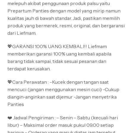
melepuh akibat penggunaan produk palsu yaitu
Prepartum Panties dengan model yang mirip namun
kualitas jauh di bawah standar. Jadi, pastikan memilih
produk yang bermerek, resmi, original, dan bergaransi
dari Liefmam.
💖GARANSI 100% UANG KEMBALI!! Liefmam
memberikan garansi 100% uang kembali apabila
barang tidak sampai, tidak sesuai pesanan dan
terdapat kerusakan.
💖Cara Perawatan : -Kucek dengan tangan saat
mencuci (jangan menggunakan mesin cuci) -Cukup
diangin-anginkan saat dijemur -Jangan menyetrika
Panties
❤️ Jadwal Pengiriman : – Senin – Sabtu (kecuali hari
libur) – Maksimal order masuk pukul 09.00 setiap
harinya – Orderan yang masuk diatas jam tersebut