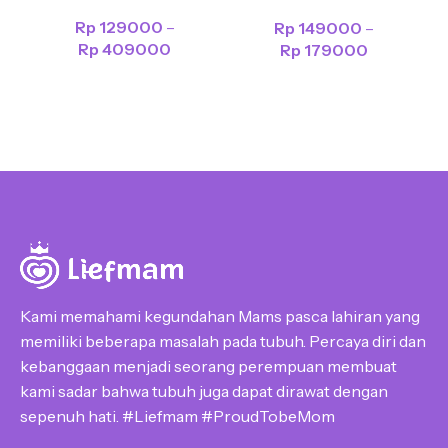
Pengencang Payudara &
Rp
129000
–
Rp
149000
–
Pengecil Perut
Rp
409000
Rp
179000
Kami memahami kegundahan Mams pasca lahiran yang
memiliki beberapa masalah pada tubuh. Percaya diri dan
kebanggaan menjadi seorang perempuan membuat
kami sadar bahwa tubuh juga dapat dirawat dengan
sepenuh hati. #Liefmam #ProudTobeMom