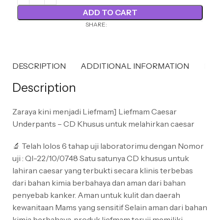
ADD TO CART
SHARE:
DESCRIPTION
ADDITIONAL INFORMATION
REV
Description
Zaraya kini menjadi Liefmam] Liefmam Caesar
Underpants – CD Khusus untuk melahirkan caesar
🔬 Telah lolos 6 tahap uji laboratorimu dengan Nomor
uji : QI-22/10/0748 Satu satunya CD khusus untuk
lahiran caesar yang terbukti secara klinis terbebas
dari bahan kimia berbahaya dan aman dari bahan
penyebab kanker. Aman untuk kulit dan daerah
kewanitaan Mams yang sensitif Selain aman dari bahan
kimia berbahaya, produk liefmam teruji memiliki